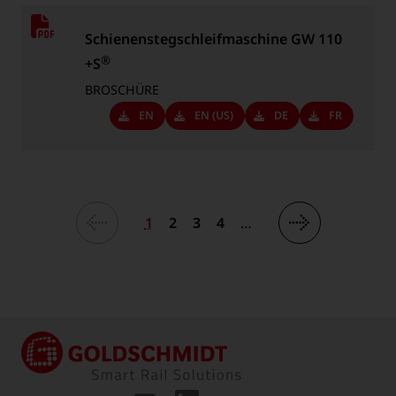
Schienenstegschleifmaschine GW 110
®
+S
BROSCHÜRE
Downloads
EN
Downloads
EN (US)
Downloads
DE
Downloads
FR
-
-
-
-
Sprache:
Sprache:
Sprache:
Sprache:
1
2
3
4
…