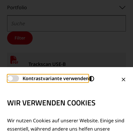
Portfolio
Portfolio
Suche
Filter
Trackscan USE-B
BROSCHÜRE
Kontrastvariante verwenden
Downloads
EN
Downloads
DE
Downloads
PL
-
-
-
Sprache:
Sprache:
Sprache:
WIR VERWENDEN COOKIES
Hydraulische Abschereinheiten U-L
Serie
Wir nutzen Cookies auf unserer Website. Einige sind
essentiell, während andere uns helfen unsere
BROSCHÜRE