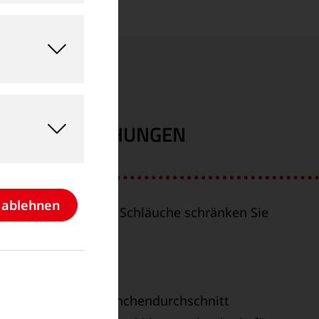
E UNTERBRECHUNGEN
e ablehnen
i
– keine Kabel oder Schläuche schränken Sie
ügbarkeit
dank:
on EGO
im Vergleich zum Branchendurchschnitt