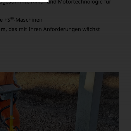
abgestimmte Akku- und Motortechnologie für
®
le
+S
-Maschinen
em,
das mit Ihren Anforderungen wächst