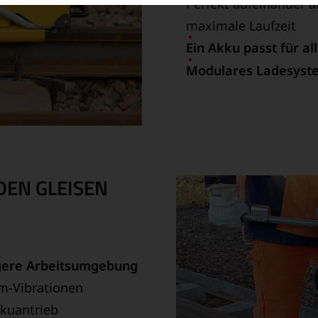
Perfekt aufeinander 
maximale Laufzeit
Ein Akku passt für al
Modulares Ladesyst
DEN GLEISEN
gere Arbeitsumgebung
m-Vibrationen
kuantrieb