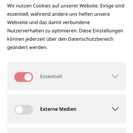
AREMA
Wir nutzen Cookies auf unserer Website. Einige sind
essentiell, während andere uns helfen unsere
13.09.2026 - 16.09.2026
Webseite und das damit verbundene
Kansas City, Missouri, USA
Nutzerverhalten zu optimieren. Diese Einstellungen
Stand 600
können jederzeit über den Datenschutzbereich
geändert werden.
Mehr Informationen unter
conference.arema.org
Kalenderdatei *.ics
Essentiell
INNOTRANS
Externe Medien
22.09.2026 - 25.09.2026
Berlin, Deutschland