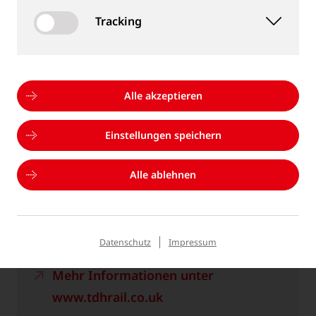
Hall 25 / Stand 485 & FGSUED O/177
Tracking
Mehr Informationen unter
www.innotrans.de
Alle akzeptieren
Kalenderdatei *.ics
Einstellungen speichern
Alle ablehnen
RAIL SOLUTIONS ASIA
18.11.2026 - 19.11.2026
Kuala Lumpur, Malaysia
Datenschutz
Impressum
Mehr Informationen unter
www.tdhrail.co.uk