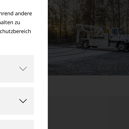
ährend andere
alten zu
schutzbereich