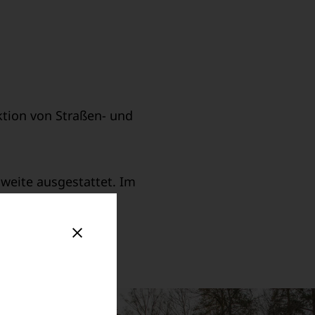
ktion von Straßen- und
weite ausgestattet. Im
korb aus bedienen.