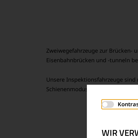
Zweiwegefahrzeuge zur Brücken- un
Eisenbahnbrücken und -tunneln b
Unsere Inspektionsfahrzeuge sind 
Schienenmodus können Sie alle Fa
Kontra
WIR VER