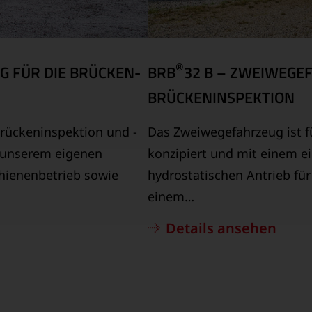
®
G FÜR DIE BRÜCKEN­
BRB
32 B – ZWEIWEGE
BRÜCKENINSPEKTION
Brückeninspektion und -
Das Zweiwegefahrzeug ist f
t unserem eigenen
konzipiert und mit einem e
chienenbetrieb sowie
hydrostatischen Antrieb fü
einem…
Details ansehen