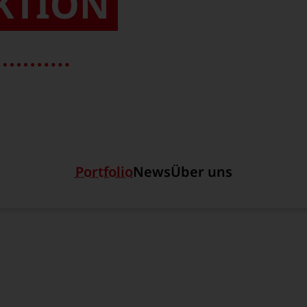
KTION
Hauptregion der Seite an
Zweiwegefahrzeuge für die Brücken- und Tunnelins
Portfolio
News
Über uns