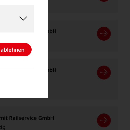
deburg
pection Germany GmbH
deburg
e ablehnen
pection Germany GmbH
deburg
mit Railservice GmbH
zig