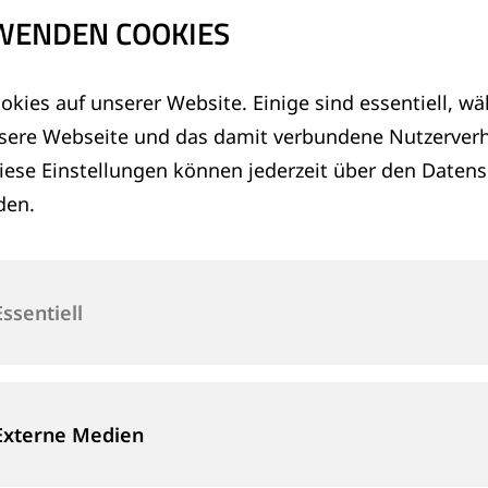
Deutschland, Mag
WENDEN COOKIES
okies auf unserer Website. Einige sind essentiell, w
Goldschmidt Ins
nsere Webseite und das damit verbundene Nutzerverh
Deutschland, Mag
iese Einstellungen können jederzeit über den Daten
den.
lopment Person
Thermit Welding (
Vereinigtes König
Essentiell
Externe Medien
Goldschmidt Ins