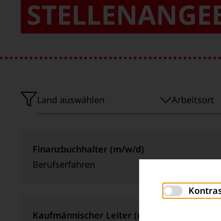
STELLENANGE
Einsatzland
Arbeitsort
Land auswählen
Arbeitsort
Finanzbuchhalter (m/w/d)
Berufserfahren
Kontra
Kaufmännischer Leiter (m/w/d)