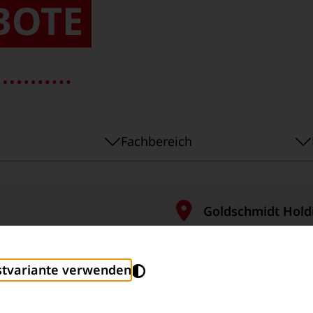
BOTE
Fachbereich
Fachbereich
Goldschmidt Hol
Deutschland, Leip
stvariante verwenden
Goldschmidt Ins