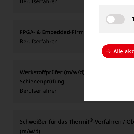
Berufserfahren
FPGA- & Embedded-Firmware-Entwickler (
Berufserfahren
Alle ak
Werkstoffprüfer (m/w/d) für zerstörungsfre
Schienenprüfung
Berufserfahren
®
Schweißer für das Thermit
-Verfahren / O
(m/w/d)