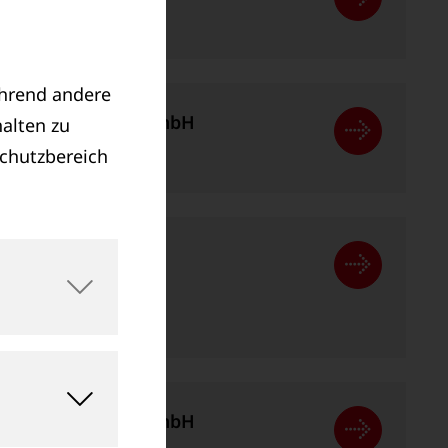
deburg
ährend andere
pection Germany GmbH
alten zu
deburg
schutzbereich
GB) Limited
reich, Rainham
pection Germany GmbH