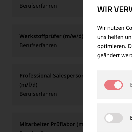
Berufserfahren
WIR VER
Wir nutzen Co
Werkstoffprüfer (m/w/d)
uns helfen u
Berufserfahren
optimieren. D
geändert wer
Professional Salesperson / Business Deve
(m/f/d)
Berufserfahren
Mitarbeiter Prüflabor (m/w/d)