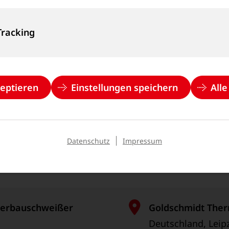
Deutschland, Mag
Tracking
m/w/d)
Goldschmidt Ins
Deutschland, Mag
zeptieren
Einstellungen speichern
All
ie
Goldschmidt Ins
Deutschland, Mag
Datenschutz
Impressum
berbau­schweißer
Goldschmidt Ther
Deutschland, Leip