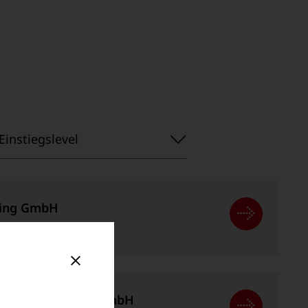
Einstiegslevel
Einstiegslevel
ding GmbH
zig
pection Germany GmbH