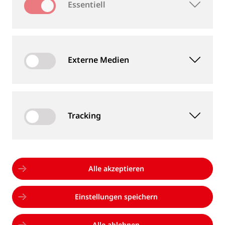
Essentiell
Mitarbeiter Prüflabor (m/w/d)
Berufserfahren
Externe Medien
Goldschmidt Inspection Germany
GmbH
Deutschland, Magdeburg
Tracking
FPGA- & Embedded-Firmware-Entwickler
Alle akzeptieren
(m/w/d)
Berufserfahren
Einstellungen speichern
Goldschmidt Inspection Germany
GmbH
Alle ablehnen