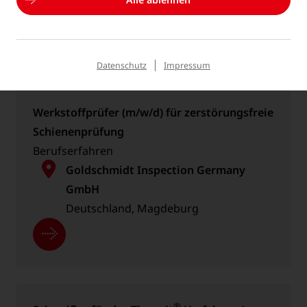
Deutschland, Magdeburg
Datenschutz
Impressum
Werkstoffprüfer (m/w/d) für zerstörungsfreie
Schienenprüfung
Berufserfahren
Goldschmidt Inspection Germany
GmbH
Deutschland, Magdeburg
®