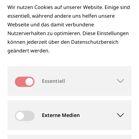
Wir nutzen Cookies auf unserer Website. Einige sind
essentiell, während andere uns helfen unsere
Webseite und das damit verbundene
WARUM SCHIENENINSPEKTION MIT
Nutzerverhalten zu optimieren. Diese Einstellungen
GOLDSCHMIDT?
können jederzeit über den Datenschutzbereich
geändert werden.
Goldschmidt vereint als umfassender Anbieter im
Bereich der Schienen- und Bahninspektion eine
Essentiell
einzigartige Kombination aus fortschrittlicher
Technologie, datengestützter Analyse und
interdisziplinärem Fachwissen:
Externe Medien