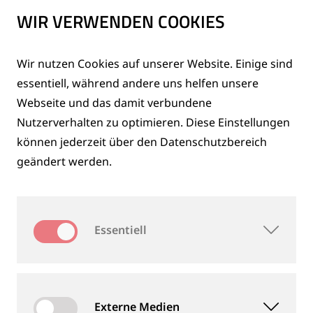
GOLDSCHMIDT
WIR VERWENDEN COOKIES
ITALIA
Wir nutzen Cookies auf unserer Website. Einige sind
essentiell, während andere uns helfen unsere
Webseite und das damit verbundene
Nutzerverhalten zu optimieren. Diese Einstellungen
können jederzeit über den Datenschutzbereich
geändert werden.
01.10.2025
Thermit Italiana S.r.l., Goldschmidts italienische
Gruppengesellschaft mit Sitz in Mailand,
Essentiell
firmiert ab sofort unter dem Namen
Goldschmidt Italia S.r.l.
Externe Medien