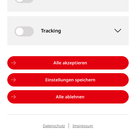
Mit dem neuen Namen verdeutlicht Goldschmidt
Italia seine Zugehörigkeit zur internationalen
Goldschmidt-Gruppe. Diese begann bereits im Jahr
1950, als Thermit Italiana, gegründet 1945, der
Tracking
Goldschmidt-Gruppe beitrat und schließlich im Jahr
1990 vollständig integriert wurde.
Unser Team in Mailand unterstützt die
Alle akzeptieren
Bahnindustrie auch in Zukunft mit Lösungen für die
Schienenverbindung, Equipment für die
Einstellungen speichern
Schieneninfrastruktur sowie Serviceleistungen – nun
unter einem Namen, der unsere weltweite Präsenz
Alle ablehnen
noch deutlicher zum Ausdruck bringt.
Alle bestehenden Verträge, Bankverbindungen und
Datenschutz
Impressum
Adressen bleiben unverändert – lediglich der