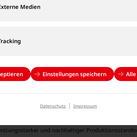
Externe Medien
t auch das Thema Nachhaltigkeit im Fokus des Projek
Fenster, eine verbesserte Isolierung und der Anschl
Tracking
andorts deutlich reduzieren.
ldschmidt-Gruppe, betont die strategische Bedeutung 
 in den Bereich Zweiwegefahrzeuge ist ein wichtige
zeptieren
Einstellungen speichern
All
en Produktionsanlagen können wir die steigenden 
arktposition weiter ausbauen.“
Datenschutz
Impressum
rsitzender und Mitglied der Familie Goldschmidt, er
eser zukunftsweisenden Investition stellen wir sich
stungsstarker und nachhaltiger Produktionsstandort