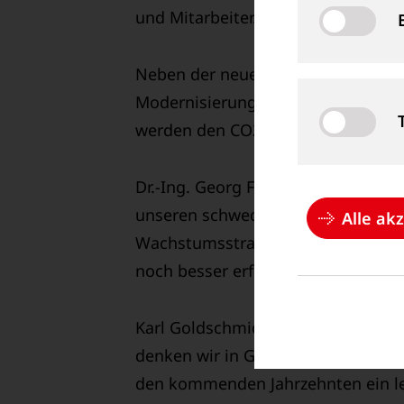
und Mitarbeiter.“
Neben der neuen Infrastruktur steh
Modernisierungen – darunter neue 
werden den CO2-Fußabdruck des St
Dr.-Ing. Georg Friberg, CEO der Go
unseren schwedischen Standort und
Alle ak
Wachstumsstrategie. Mit modernst
noch besser erfüllen und unsere M
Karl Goldschmidt, Aufsichtsratsvo
denken wir in Generationen. Mit di
den kommenden Jahrzehnten ein lei