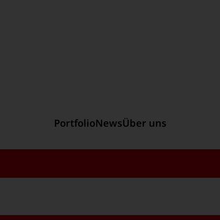
Hauptregion der Seite an
rt für Zweiwegefahrzeuge in Schweden
Portfolio
News
Über uns