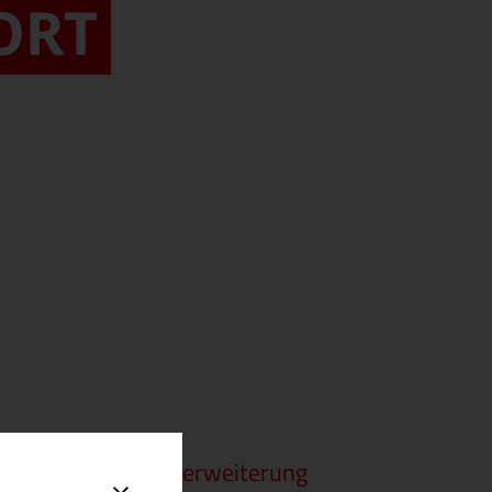
T F
assenden Standorterweiterung