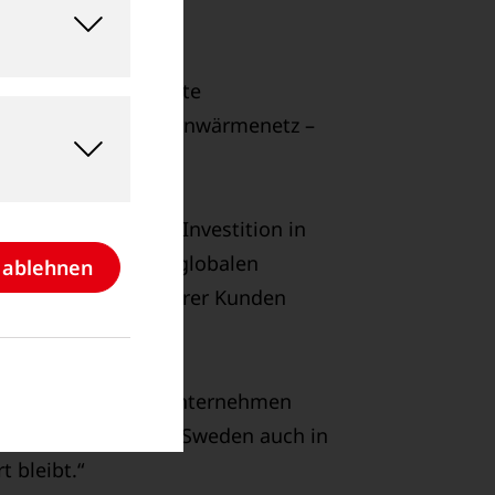
ts. Energieeffiziente
uss an das lokale Fernwärmenetz –
des Projekts: „Die Investition in
r Baustein unserer globalen
e ablehnen
Anforderungen unserer Kunden
gänzt: „Als Familienunternehmen
er, dass Goldschmidt Sweden auch in
 bleibt.“