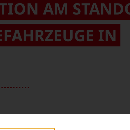
TION AM STANDOR
AHRZEUGE IN S
chäftsbereich Zweiwegefahrzeuge mit einer umf