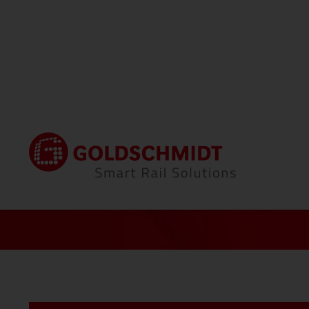
Startseite
News
Großinvestition am Stando