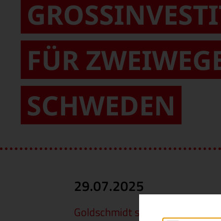
GROSSINVESTI
ÜR ZWEIWEGEF
CHWEDEN
29.07.2025
Goldschmidt stärkt seinen Ges